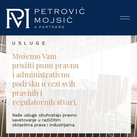
USLUGE
Možemo Vam
pružiti punu pravnu
i administrativnu
podršku u vezi svih
pravnih i
regulatornih stvari.
Naše usluge obuhvataju pravno
savetovanje u različitim
oblastima prava i industrijama.