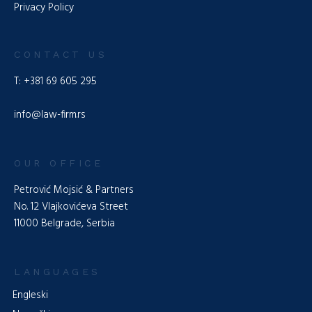
Privacy Policy
CONTACT US
T: +381 69 605 295
info@law-firm.rs
OUR OFFICE
Petrović Mojsić & Partners
No. 12 Vlajkovićeva Street
11000 Belgrade, Serbia
LANGUAGES
Engleski