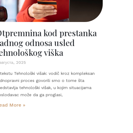
Otpremnina kod prestanka
adnog odnosa usled
ehnološkog viška
августа, 2025
tekstu Tehnološki višak: vodič kroz kompleksan
adnopravni proces govorili smo o tome šta
edstavlja tehnološki višak, u kojim situacijama
oslodavac može da ga proglasi,
ead More »