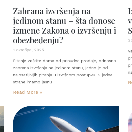
Zabrana izvršenja na
I
jedinom stanu – šta donose
v
izmene Zakona o izvršenju i
S
obezbeđenju?
3
1 октобра, 2025
V
p
Pitanje zaštite doma od prinudne prodaje, odnosno
pr
zabrana izvršenja na jedinom stanu, jedno je od
na
najosetljivijih pitanja u izvršnom postupku. S jedne
strane imamo jasnu
R
Read More »