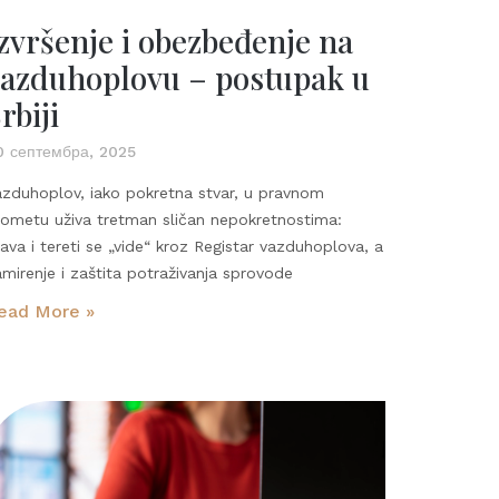
zvršenje i obezbeđenje na
azduhoplovu – postupak u
rbiji
0 септембра, 2025
azduhoplov, iako pokretna stvar, u pravnom
rometu uživa tretman sličan nepokretnostima:
ava i tereti se „vide“ kroz Registar vazduhoplova, a
mirenje i zaštita potraživanja sprovode
ead More »