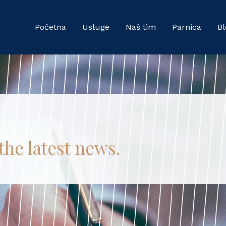
Početna
Usluge
Naš tim
Parnica
Bl
the latest news.