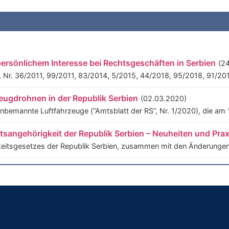
ersönlichem Interesse bei Rechtsgeschäften in Serbien
(2
 Nr. 36/2011, 99/2011, 83/2014, 5/2015, 44/2018, 95/2018, 91/201
eugdrohnen in der Republik Serbien
(02.03.2020)
nbemannte Luftfahrzeuge (“Amtsblatt der RS”, Nr. 1/2020), die am 
sangehörigkeit der Republik Serbien – Neuheiten und Prax
keitsgesetzes der Republik Serbien, zusammen mit den Änderungen
führers gegenüber einer Gesellschaft (Teil 2/2)
(07.06.2019
kel 63 des Gesetzes, der vorsieht, dass der Geschäftsführer bei der
ührers gegenüber einer Gesellschaft (Teil 1/2)
(06.06.2019
z („Amtsblatt der Republik Serbien” Nr. 36/2011, 99/2011, 83/2014