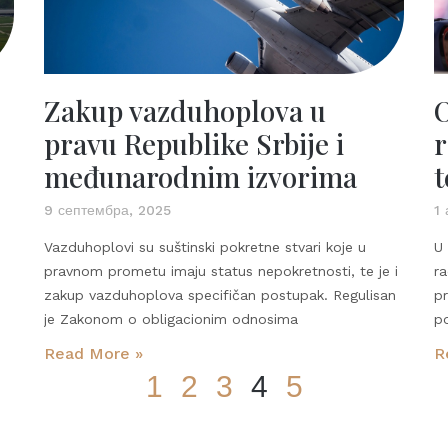
Zakup vazduhoplova u
pravu Republike Srbije i
r
međunarodnim izvorima
t
9 септембра, 2025
1 
Vazduhoplovi su suštinski pokretne stvari koje u
U 
pravnom prometu imaju status nepokretnosti, te je i
r
zakup vazduhoplova specifičan postupak. Regulisan
pr
je Zakonom o obligacionim odnosima
p
Read More »
R
1
2
3
4
5
Sie finden uns auch bei