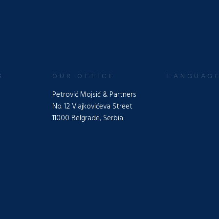
S
OUR OFFICE
LANGUAG
Petrović Mojsić & Partners
No. 12 Vlajkovićeva Street
11000 Belgrade, Serbia