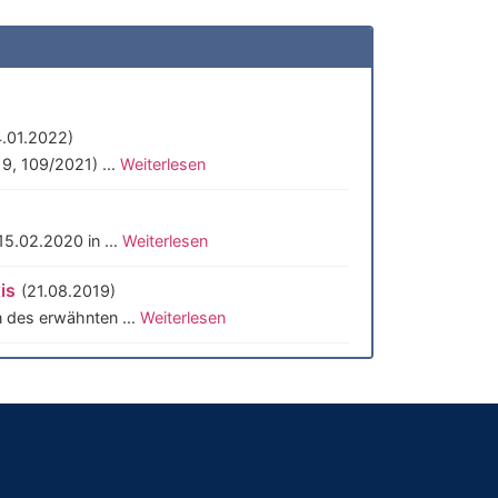
4.01.2022)
9, 109/2021) ...
Weiterlesen
15.02.2020 in ...
Weiterlesen
is
(21.08.2019)
 des erwähnten ...
Weiterlesen
)
 Erfüllung ...
Weiterlesen
)
 – sonstiges ...
Weiterlesen