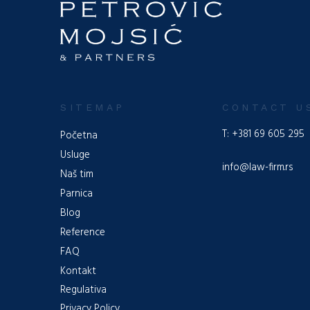
Zum Profil
SITEMAP
CONTACT U
T: +381 69 605 295
Početna
Usluge
info@law-firm.rs
Naš tim
Parnica
Blog
Reference
FAQ
Kontakt
Regulativa
Privacy Policy