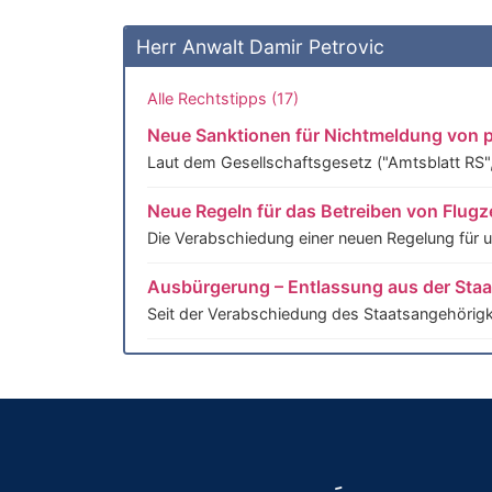
Herr Anwalt Damir Petrovic
Alle Rechtstipps (17)
Neue Sanktionen für Nichtmeldung von p
Laut dem Gesellschaftsgesetz ("Amtsblatt RS",
Neue Regeln für das Betreiben von Flugz
Die Verabschiedung einer neuen Regelung für u
Ausbürgerung – Entlassung aus der Staat
Seit der Verabschiedung des Staatsangehörig
Verantwortung und Pflicht des Geschäfts
Pflicht zur Aufmerksamkeit: geregelt durch Arti
Verantwortung und Pflicht des Geschäftsf
In Übereinstimmung mit dem Gesellschaftsgeset