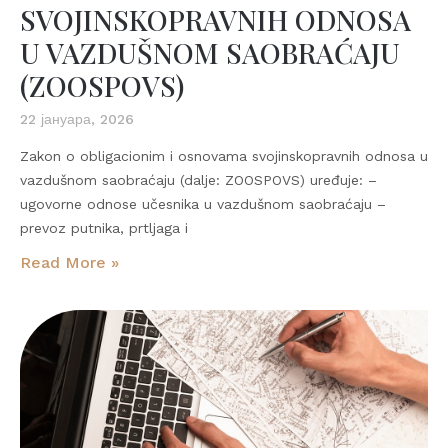
SVOJINSKOPRAVNIH ODNOSA
U VAZDUŠNOM SAOBRAĆAJU
(ZOOSPOVS)
22 јануара, 2026
Zakon o obligacionim i osnovama svojinskopravnih odnosa u
vazdušnom saobraćaju (dalje: ZOOSPOVS) uređuje: –
ugovorne odnose učesnika u vazdušnom saobraćaju –
prevoz putnika, prtljaga i
Read More »