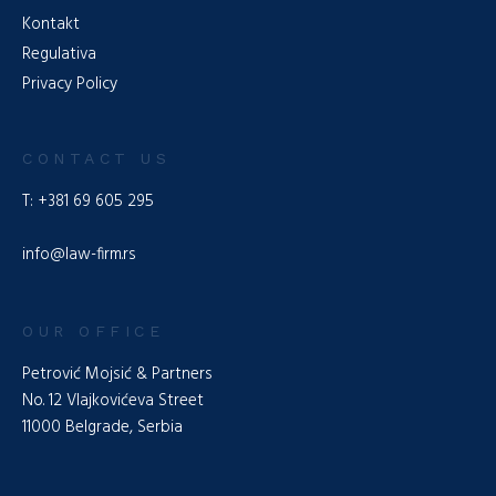
(„Amtsblatt der Republik Serbien” Nr. 36/2011, 99/2011,
Kontakt
83/2014 – sonstiges ...
Weiterlesen
Regulativa
Zum Profil
Privacy Policy
CONTACT US
T: +381 69 605 295
info@law-firm.rs
OUR OFFICE
Petrović Mojsić & Partners
No. 12 Vlajkovićeva Street
11000 Belgrade, Serbia