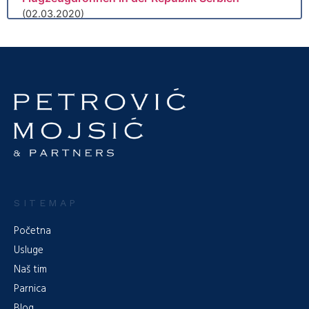
(02.03.2020)
Die Verabschiedung einer neuen Regelung für
unbemannte Luftfahrzeuge (“Amtsblatt der RS”, Nr.
1/2020), die am 15.02.2020 in ...
Weiterlesen
Ausbürgerung – Entlassung aus der
Staatsangehörigkeit der Republik Serbien –
Neuheiten und Praxis
(21.08.2019)
Seit der Verabschiedung des
Staatsangehörigkeitsgesetzes der Republik Serbien,
zusammen mit den Änderungen des erwähnten ...
Weiterlesen
Verantwortung und Pflicht des Geschäftsführers
SITEMAP
gegenüber einer Gesellschaft (Teil 2/2)
(07.06.2019)
Početna
Pflicht zur Aufmerksamkeit: geregelt durch Artikel 63 des
Usluge
Gesetzes, der vorsieht, dass der Geschäftsführer bei der
Naš tim
Erfüllung ...
Weiterlesen
Parnica
Verantwortung und Pflicht des Geschäftsführers
Blog